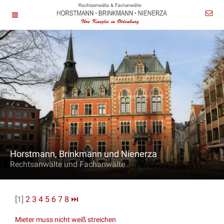
Horstmann, Brinkmann und Nienerza
Rechtsanwälte und Fachanwälte
[1]
2
3
4
5
6
7
8
⏭
Mieter muss nicht weiß streichen