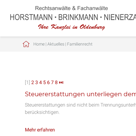
Home
|
Aktuelles
|
Familienrecht
[1]
2
3
4
5
6
7
8
⏭
Steuererstattungen unterliegen de
Steuererstattungen sind nicht beim Trennungsunter
berücksichtigen.
Mehr erfahren