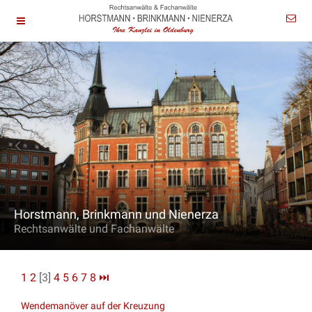
Horstmann, Brinkmann und Nienerza
Rechtsanwälte und Fachanwälte
1
2
[3]
4
5
6
7
8
⏭
Wendemanöver auf der Kreuzung