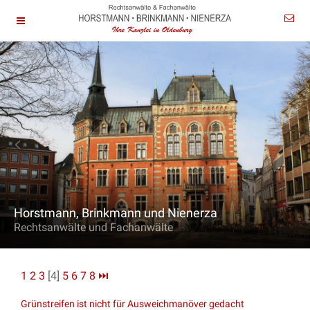
Horstmann, Brinkmann und Nienerza
Rechtsanwälte und Fachanwälte
1
2
3
[4]
5
6
7
8
⏭
Grünstreifen ist nicht für Ausweichmanöver gedacht