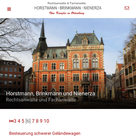
Horstmann, Brinkmann und Nienerza
Rechtsanwälte und Fachanwälte
⏮
3
4
5
[6]
7
8
9
10
Besteuerung schwerer Geländewagen